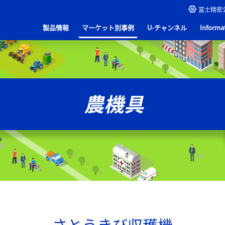
冨士精密
製品情報
マーケット別事例
U-チャンネル
Informa
さとうきび収穫機