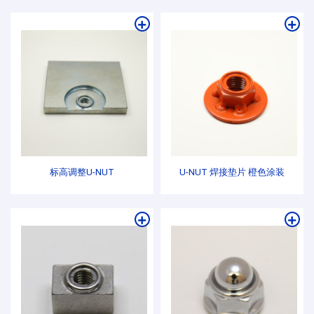
标高调整U-NUT
U-NUT 焊接垫片 橙色涂装