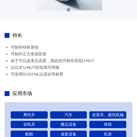
特长
可制作特殊形状
可制作正方形或矩形
由于可以改变总高度，因此也可制作高型U-NUT
以CLIP U-NUT的实绩可焊接
可使用SUS316L以及钛等材质
应用市场
摩托车
汽车
改装车、建筑机械
农机具
搬运设备
铁路
船舶
成套设备
机床