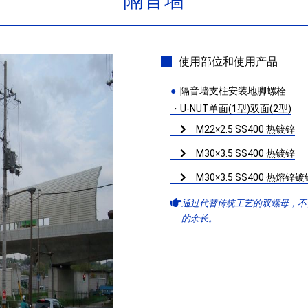
使用部位和使用产品
隔音墙支柱安装地脚螺栓
・U-NUT单面(1型)双面(2型)
M22×2.5 SS400 热镀锌
M30×3.5 SS400 热镀锌
M30×3.5 SS400 热熔
通过代替传统工艺的双螺母，不
的余长。