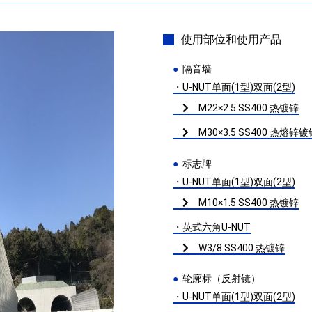
使用部位和使用产品
隔音墙
・U-NUT单面(1型)双面(2型)
M22×2.5 SS400 热镀锌
M30×3.5 SS400 热熔
标志牌
・U-NUT单面(1型)双面(2型)
M10×1.5 SS400 热镀锌
・英式六角U-NUT
W3/8 SS400 热镀锌
轮廓标（反射镜）
・U-NUT单面(1型)双面(2型)